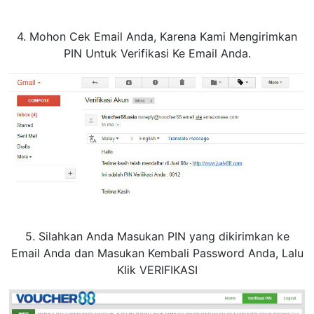
4. Mohon Cek Email Anda, Karena Kami Mengirimkan
PIN Untuk Verifikasi Ke Email Anda.
5. Silahkan Anda Masukan PIN yang dikirimkan ke
Email Anda dan Masukan Kembali Password Anda, Lalu
Klik VERIFIKASI