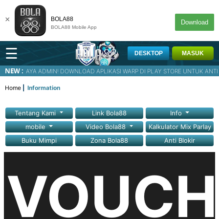
×
BOLA88
Download
BOLA88 Mobile App
☰
DESKTOP
MASUK
NEW :
IAYA ADMIN! DOWNLOAD APLIKASI WARP DI PLAY STORE UNTUK ANTI BLOKIR LINK | B
Home
Information
Tentang Kami
Link Bola88
Info
mobile
Video Bola88
Kalkulator Mix Parlay
Buku Mimpi
Zona Bola88
Anti Blokir
VOUCH