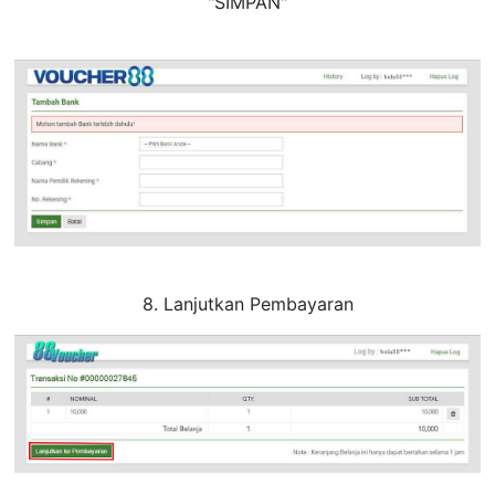
"SIMPAN"
8. Lanjutkan Pembayaran