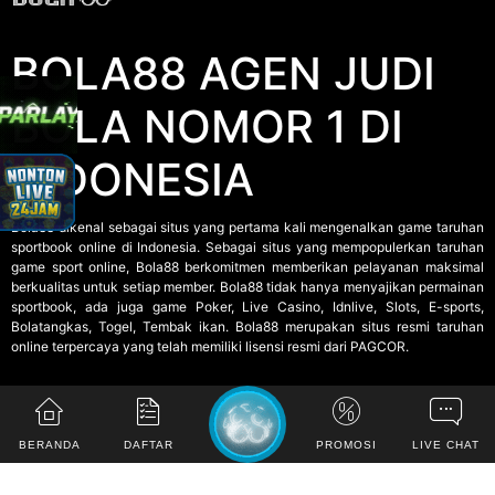
BOLA88 AGEN JUDI
BOLA NOMOR 1 DI
INDONESIA
Bola88
dikenal sebagai situs yang pertama kali mengenalkan game taruhan
sportbook online di Indonesia. Sebagai situs yang mempopulerkan taruhan
game sport online, Bola88 berkomitmen memberikan pelayanan maksimal
berkualitas untuk setiap member. Bola88 tidak hanya menyajikan permainan
sportbook, ada juga game Poker, Live Casino, Idnlive, Slots, E-sports,
Bolatangkas, Togel, Tembak ikan. Bola88 merupakan situs resmi taruhan
online terpercaya yang telah memiliki lisensi resmi dari PAGCOR.
SITUS DENGAN
PELAYANAN TERBAIK
BERANDA
DAFTAR
PROMOSI
LIVE CHAT
Untuk meningkatkan kenyamanan permainan, Bola88 memberikan fasilitas