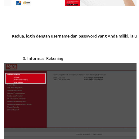
Kedua, login dengan username dan password yang Anda miliki, lalu kl
3. Informasi Rekening