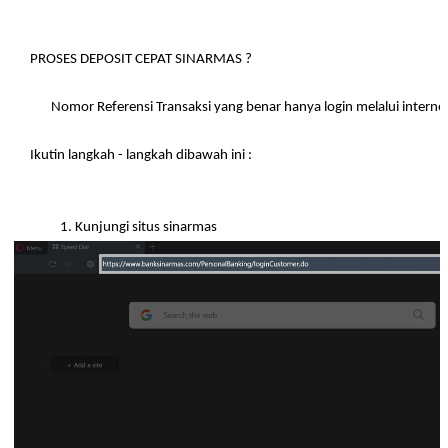
BANK-
PROSES DEPOSIT CEPAT SINARMAS ?
SINARMAS
Nomor Referensi Transaksi yang benar hanya login melalui inte
Ikutin langkah - langkah dibawah ini :
1. Kunjungi situs sinarmas