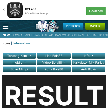
×
BOLA88
Download
BOLA88 Mobile App
☰
DESKTOP
MASUK
NEW :
BIAYA ADMIN! DOWNLOAD APLIKASI WARP DI PLAY STORE UNTUK ANTI BLOKIR LINK | 
Home
Information
Tentang Kami
Link Bola88
Info
mobile
Video Bola88
Kalkulator Mix Parlay
Buku Mimpi
Zona Bola88
Anti Blokir
RESULT