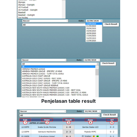
Penjelasan table result