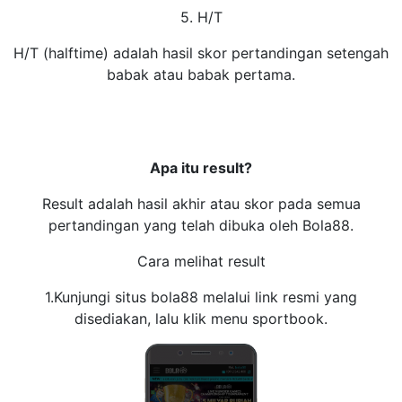
5. H/T
H/T (halftime) adalah hasil skor pertandingan setengah
babak atau babak pertama.
Apa itu result?
Result adalah hasil akhir atau skor pada semua
pertandingan yang telah dibuka oleh Bola88.
Cara melihat result
1.Kunjungi situs bola88 melalui link resmi yang
disediakan, lalu klik menu sportbook.