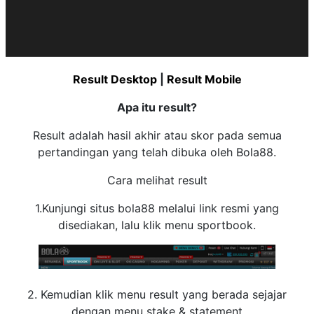
Result Desktop
|
Result Mobile
Apa itu result?
Result adalah hasil akhir atau skor pada semua
pertandingan yang telah dibuka oleh Bola88.
Cara melihat result
1.Kunjungi situs bola88 melalui link resmi yang
disediakan, lalu klik menu sportbook.
2. Kemudian klik menu result yang berada sejajar
dengan menu stake & statement