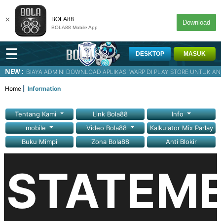
×
BOLA88
Download
BOLA88 Mobile App
☰
DESKTOP
MASUK
NEW :
 BIAYA ADMIN! DOWNLOAD APLIKASI WARP DI PLAY STORE UNTUK ANTI BLOKIR LINK 
Home
Information
Tentang Kami
Link Bola88
Info
mobile
Video Bola88
Kalkulator Mix Parlay
Buku Mimpi
Zona Bola88
Anti Blokir
STATEM