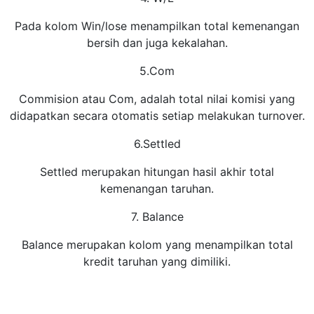
Pada kolom Win/lose menampilkan total kemenangan
bersih dan juga kekalahan.
5.Com
Commision atau Com, adalah total nilai komisi yang
didapatkan secara otomatis setiap melakukan turnover.
6.Settled
Settled merupakan hitungan hasil akhir total
kemenangan taruhan.
7. Balance
Balance merupakan kolom yang menampilkan total
kredit taruhan yang dimiliki.