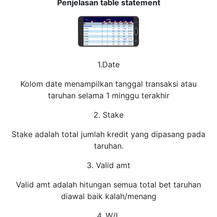
Penjelasan table statement
1.Date
Kolom date menampilkan tanggal transaksi atau
taruhan selama 1 minggu terakhir
2. Stake
Stake adalah total jumlah kredit yang dipasang pada
taruhan.
3. Valid amt
Valid amt adalah hitungan semua total bet taruhan
diawal baik kalah/menang
4. W/L