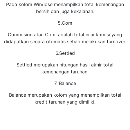
Pada kolom Win/lose menampilkan total kemenangan
bersih dan juga kekalahan.
5.Com
Commision atau Com, adalah total nilai komisi yang
didapatkan secara otomatis setiap melakukan turnover.
6.Settled
Settled merupakan hitungan hasil akhir total
kemenangan taruhan.
7. Balance
Balance merupakan kolom yang menampilkan total
kredit taruhan yang dimiliki.