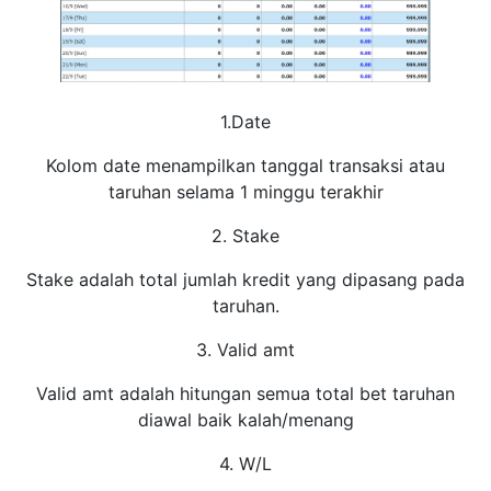
1.Date
Kolom date menampilkan tanggal transaksi atau
taruhan selama 1 minggu terakhir
2. Stake
Stake adalah total jumlah kredit yang dipasang pada
taruhan.
3. Valid amt
Valid amt adalah hitungan semua total bet taruhan
diawal baik kalah/menang
4. W/L