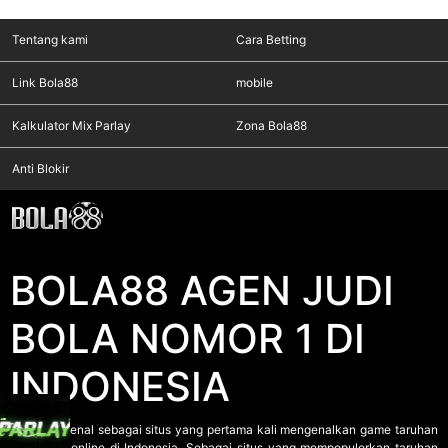
Tentang kami
Cara Betting
Link Bola88
mobile
Kalkulator Mix Parlay
Zona Bola88
Anti Blokir
BOLA88 AGEN JUDI
BOLA NOMOR 1 DI
INDONESIA
Bola88
dikenal sebagai situs yang pertama kali mengenalkan game taruhan
sportbook online di Indonesia. Sebagai situs yang mempopulerkan taruhan