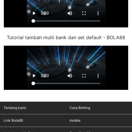
Tutorial tambah multi bank dan set default - BOLA88
Tentang kami
Cara Betting
Link Bola88
mobile