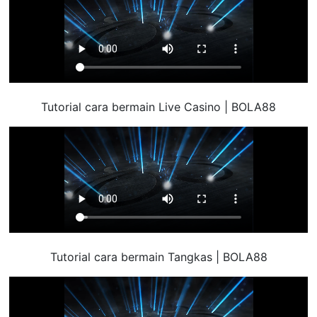
Tutorial cara bermain Live Casino | BOLA88
Tutorial cara bermain Tangkas | BOLA88