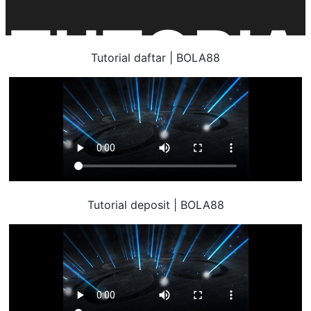
TUTORIA
Tutorial daftar | BOLA88
Tutorial deposit | BOLA88