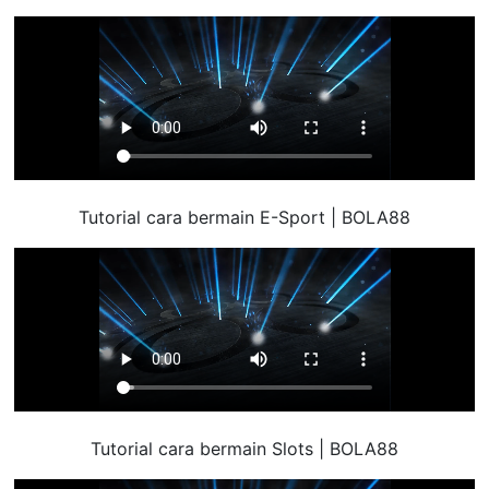
Tutorial cara bermain E-Sport | BOLA88
Tutorial cara bermain Slots | BOLA88