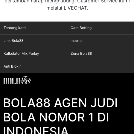
bertambah harap menghubungi Customer Service kami
melalui LIVECHAT.
Tentang kami
Cara Betting
Link Bola88
mobile
Kalkulator Mix Parlay
Zona Bola88
Anti Blokir
BOLA88 AGEN JUDI
BOLA NOMOR 1 DI
INDONESIA