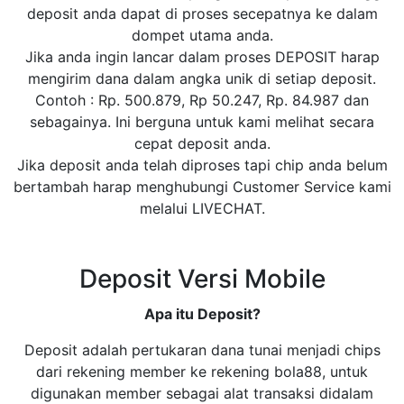
deposit anda dapat di proses secepatnya ke dalam
dompet utama anda.
Jika anda ingin lancar dalam proses DEPOSIT harap
mengirim dana dalam angka unik di setiap deposit.
Contoh : Rp. 500.879, Rp 50.247, Rp. 84.987 dan
sebagainya. Ini berguna untuk kami melihat secara
cepat deposit anda.
Jika deposit anda telah diproses tapi chip anda belum
bertambah harap menghubungi Customer Service kami
melalui LIVECHAT.
Deposit Versi Mobile
Apa itu Deposit?
Deposit adalah pertukaran dana tunai menjadi chips
dari rekening member ke rekening bola88, untuk
digunakan member sebagai alat transaksi didalam