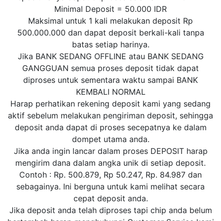
Minimal Deposit = 50.000 IDR
Maksimal untuk 1 kali melakukan deposit Rp
500.000.000 dan dapat deposit berkali-kali tanpa
batas setiap harinya.
Jika BANK SEDANG OFFLINE atau BANK SEDANG
GANGGUAN semua proses deposit tidak dapat
diproses untuk sementara waktu sampai BANK
KEMBALI NORMAL
Harap perhatikan rekening deposit kami yang sedang
aktif sebelum melakukan pengiriman deposit, sehingga
deposit anda dapat di proses secepatnya ke dalam
dompet utama anda.
Jika anda ingin lancar dalam proses DEPOSIT harap
mengirim dana dalam angka unik di setiap deposit.
Contoh : Rp. 500.879, Rp 50.247, Rp. 84.987 dan
sebagainya. Ini berguna untuk kami melihat secara
cepat deposit anda.
Jika deposit anda telah diproses tapi chip anda belum