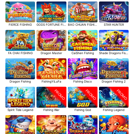
FIERCE FISHING
GODS FORTUNE FISHING
BAO CHUAN FISHING
STAR HUNTER
FA CHAI FISHING
Dragon Master
CaiShen Fishing
Shade Dragons Fishing
Dragon Fishing
FishingYiLuFa
Fishing Disco
Dragon Fishing 2
PROMO
PROMO
PROMO
Spirit Tide Legend
Fishing War
Fishing God
Fishing Legend