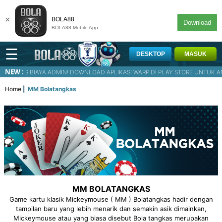
×
BOLA88
Download
BOLA88 Mobile App
☰
DESKTOP
MASUK
NEW :
RATIS BIAYA ADMIN! DOWNLOAD APLIKASI WARP DI PLAY STORE UNTUK ANTI BLOKIR
Home
MM Bolatangkas
MM BOLATANGKAS
Game kartu klasik Mickeymouse ( MM ) Bolatangkas hadir dengan
tampilan baru yang lebih menarik dan semakin asik dimainkan,
Mickeymouse atau yang biasa disebut Bola tangkas merupakan