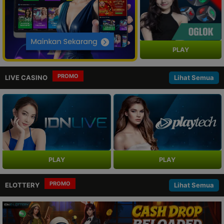
PLAY
PROMO
LIVE CASINO
Lihat Semua
PLAY
PLAY
PROMO
ELOTTERY
Lihat Semua