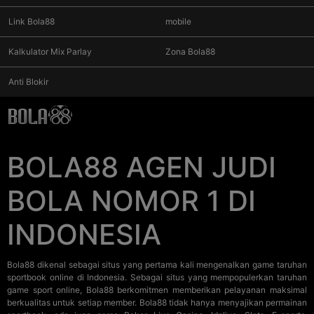
Link Bola88
mobile
Kalkulator Mix Parlay
Zona Bola88
Anti Blokir
BOLA88 AGEN JUDI
BOLA NOMOR 1 DI
INDONESIA
Bola88
dikenal sebagai situs yang pertama kali mengenalkan game taruhan
sportbook online di Indonesia. Sebagai situs yang mempopulerkan taruhan
game sport online, Bola88 berkomitmen memberikan pelayanan maksimal
berkualitas untuk setiap member. Bola88 tidak hanya menyajikan permainan