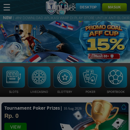
☰
DESKTOP
MASUK
NEW :
WNLOAD APLIKASI WARP DI PLAY STORE UNTUK ANTI BLOKIR LINK | TOURNAMENT SL
SLOTS
LIVECASINO
ELOTTERY
POKER
SPORTBOOK
Tournament Poker Prizes|
10 Aug 2026
Rp. 0
VIEW