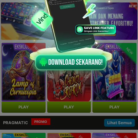
PROMO
NEW
NEW
PLAY
PLAY
PLAY
PROMO
PRAGMATIC
Lihat Semua