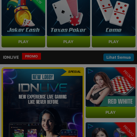
NEW
PLAY
PLAY
PLAY
PROMO
IDNLIVE
Lihat Semua
PROMO
SPESIAL
PLAY
PROMO