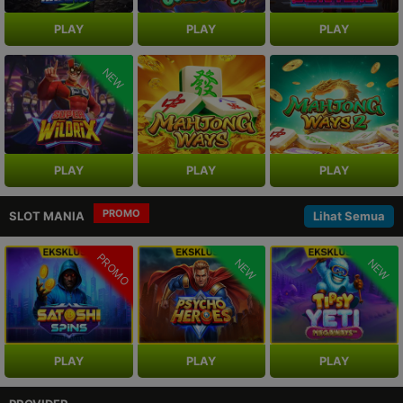
PLAY
PLAY
PLAY
NEW
PLAY
PLAY
PLAY
PROMO
SLOT MANIA
Lihat Semua
PROMO
NEW
NEW
PLAY
PLAY
PLAY