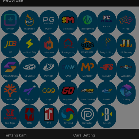
PROVIDER
FaChai
IDNSlot
Pragmatic
PGSoft
Slot Mania
Microgaming
PP Pop
JDB
Habanero
Spadegaming
PP 98% RTP
Penguin King
Jili Gaming
No Limit City
Stream N Spin
5g Games
Playtech
GMW
Manaplay
FastSpin
Luckysafe
YGGDRASIL
Playstar
CQ9
Play N Go
Joker Gaming
Live22
ClotPlay
Red Tiger
RTG
TTG
Skywind
Gameplay
Betsoft
Tentang kami
Cara Betting