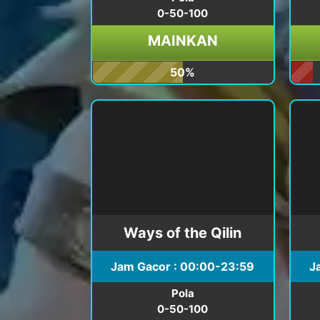
0-50-100
MAINKAN
50%
Ways of the Qilin
Jam Gacor : 00:00-23:59
J
Pola
0-50-100