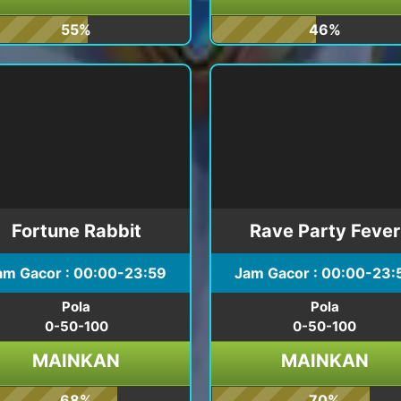
55%
46%
Fortune Rabbit
Rave Party Fever
am Gacor : 00:00-23:59
Jam Gacor : 00:00-23:
Pola
Pola
0-50-100
0-50-100
MAINKAN
MAINKAN
68%
70%