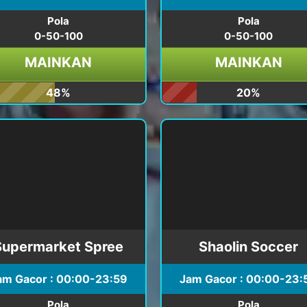
Pola
Pola
0-50-100
0-50-100
MAINKAN
MAINKAN
48%
20%
Supermarket Spree
Shaolin Soccer
am Gacor : 00:00-23:59
Jam Gacor : 00:00-23:
Pola
Pola