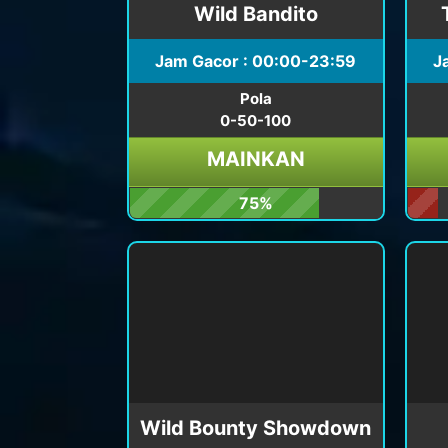
Wild Bandito
Jam Gacor : 00:00-23:59
J
Pola
0-50-100
MAINKAN
75%
Wild Bounty Showdown