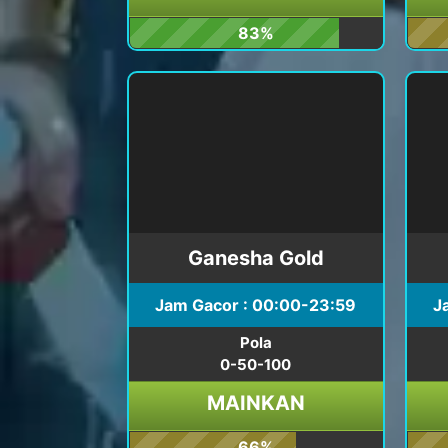
83%
Ganesha Gold
Jam Gacor : 00:00-23:59
J
Pola
0-50-100
MAINKAN
66%