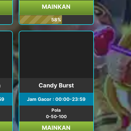
MAINKAN
58%
m
Candy Burst
59
Jam Gacor : 00:00-23:59
Pola
0-50-100
MAINKAN