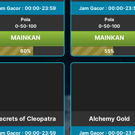
am Gacor : 00:00-23:59
Jam Gacor : 00:00-23:
Pola
Pola
0-50-100
0-50-100
MAINKAN
MAINKAN
60%
55%
ecrets of Cleopatra
Alchemy Gold
am Gacor : 00:00-23:59
Jam Gacor : 00:00-23: