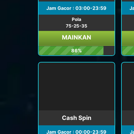
Jam Gacor : 03:00-23:59
J
Pola
75-25-35
MAINKAN
86%
Cash Spin
Jam Gacor : 00:00-23:59
J