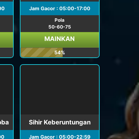
00
Jam Gacor : 05:00-17:00
Pola
50-60-75
MAINKAN
54%
oba
Sihir Keberuntungan
00
Jam Gacor : 05:00-22:59