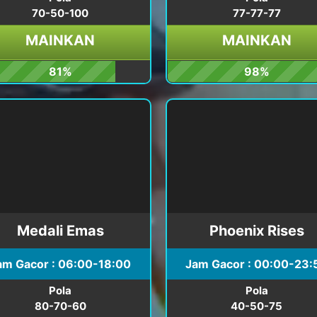
70-50-100
77-77-77
MAINKAN
MAINKAN
81%
98%
Medali Emas
Phoenix Rises
am Gacor : 06:00-18:00
Jam Gacor : 00:00-23:
Pola
Pola
80-70-60
40-50-75