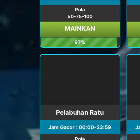
Pola
50-75-100
MAINKAN
97%
Pelabuhan Ratu
Jam Gacor : 00:00-23:59
J
Pola