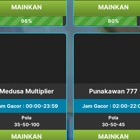
MAINKAN
MAINKAN
96%
80%
Medusa Multiplier
Punakawan 777
am Gacor : 00:00-23:59
Jam Gacor : 02:00-22:
Pola
Pola
35-50-100
30-50-45
MAINKAN
MAINKAN