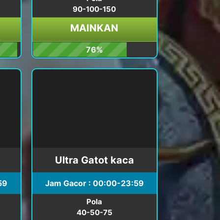
90-100-150
MAINKAN
76%
Ultra Gatot kaca
59
Jam Gacor : 00:00-23:59
Pola
40-50-75