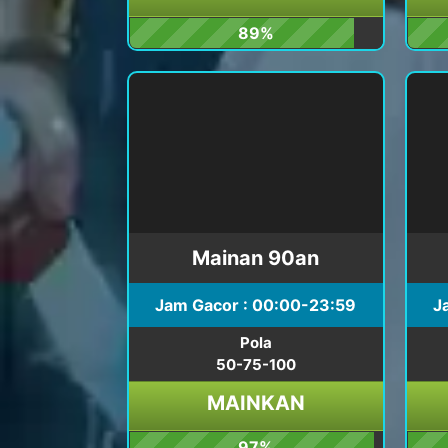
89%
Mainan 90an
Jam Gacor : 00:00-23:59
J
Pola
50-75-100
MAINKAN
97%