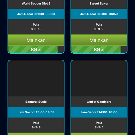
World Soccer Slot 2
Sweet Baker
Jam Gacor : 01:00-03:00
Jam Gacor : 05:00-06:59
Pola
Pola
6-6-10
9-9-9
Mainkan
Mainkan
89%
89%
Samurai Sushi
God of Gamblers
Jam Gacor : 13:00-14:59
Jam Gacor : 14:00-16:00
Pola
Pola
9-5-9
8-5-5