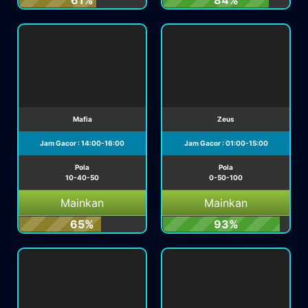
61%
84%
Mafia
Zeus
Jam Gacor : 14:00-16:00
Jam Gacor : 01:00-15:00
Pola
Pola
10-40-50
0-50-100
Mainkan
Mainkan
65%
93%