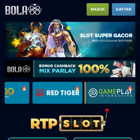
MASUK
DAFTAR