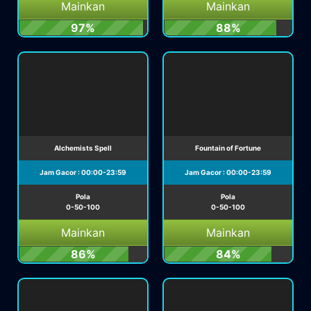
Mainkan
Mainkan
97%
88%
Alchemists Spell
Fountain of Fortune
Jam Gacor : 00:00-23:59
Jam Gacor : 00:00-23:59
Pola
Pola
0-50-100
0-50-100
Mainkan
Mainkan
86%
84%