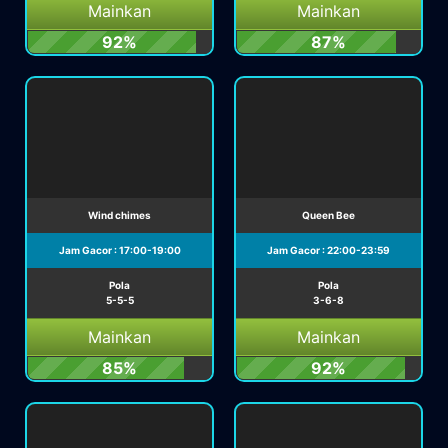
Mainkan
Mainkan
92%
87%
Wind chimes
Queen Bee
Jam Gacor : 17:00-19:00
Jam Gacor : 22:00-23:59
Pola
Pola
5-5-5
3-6-8
Mainkan
Mainkan
85%
92%