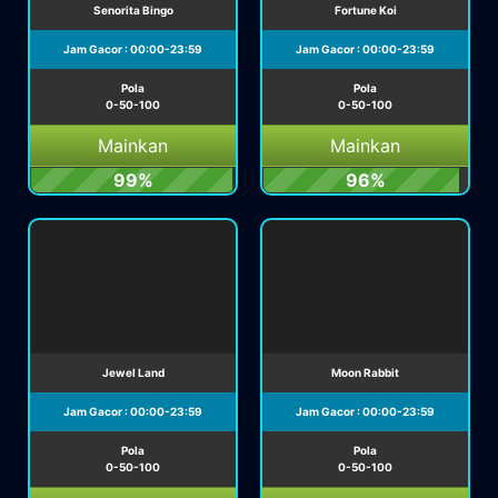
Senorita Bingo
Fortune Koi
Jam Gacor : 00:00-23:59
Jam Gacor : 00:00-23:59
Pola
Pola
0-50-100
0-50-100
Mainkan
Mainkan
99%
96%
Jewel Land
Moon Rabbit
Jam Gacor : 00:00-23:59
Jam Gacor : 00:00-23:59
Pola
Pola
0-50-100
0-50-100