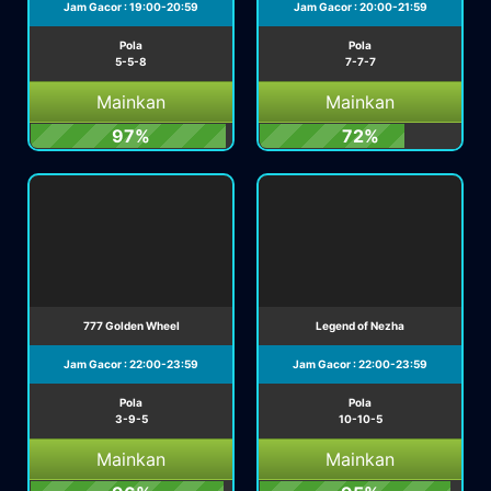
Jam Gacor : 19:00-20:59
Jam Gacor : 20:00-21:59
Pola
Pola
5-5-8
7-7-7
Mainkan
Mainkan
97%
72%
777 Golden Wheel
Legend of Nezha
Jam Gacor : 22:00-23:59
Jam Gacor : 22:00-23:59
Pola
Pola
3-9-5
10-10-5
Mainkan
Mainkan