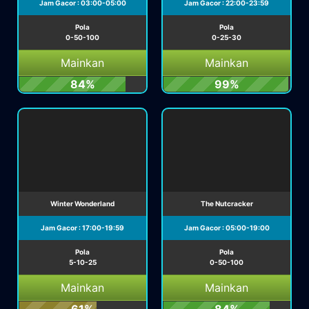
Jam Gacor : 03:00-05:00
Jam Gacor : 22:00-23:59
Pola
Pola
0-50-100
0-25-30
Mainkan
Mainkan
84%
99%
Winter Wonderland
The Nutcracker
Jam Gacor : 17:00-19:59
Jam Gacor : 05:00-19:00
Pola
Pola
5-10-25
0-50-100
Mainkan
Mainkan