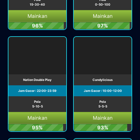
15-30-40
0-50-100
Mainkan
Mainkan
96%
97%
Nation Double Play
Candylicious
Jam Gacor : 22:00-23:59
Jam Gacor : 10:00-12:00
Pola
Pola
5-10-5
5-5-5
Mainkan
Mainkan
95%
93%